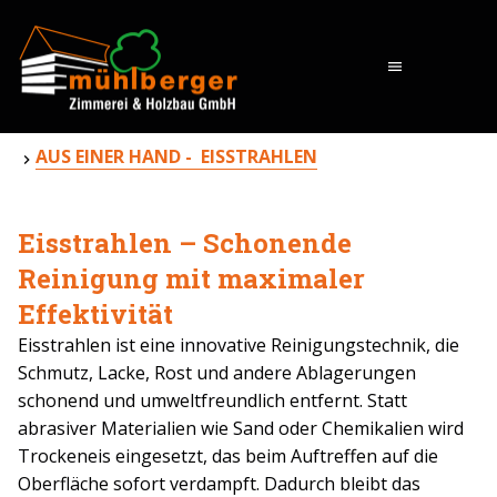
menu
AUS EINER HAND - EISSTRAHLEN
Eisstrahlen – Schonende
Reinigung mit maximaler
Effektivität
Eisstrahlen ist eine innovative Reinigungstechnik, die
Schmutz, Lacke, Rost und andere Ablagerungen
schonend und umweltfreundlich entfernt. Statt
abrasiver Materialien wie Sand oder Chemikalien wird
Trockeneis eingesetzt, das beim Auftreffen auf die
Oberfläche sofort verdampft. Dadurch bleibt das