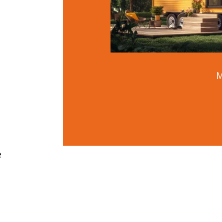
n
M
e