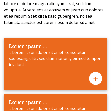
labore et dolore magna aliquyam erat, sed diam
voluptua. At vero eos et accusam et justo duo dolores
et ea rebum.
Stet clita
kasd gubergren, no sea
takimata sanctus est Lorem ipsum dolor sit amet.
Lorem ipsum ...
... Lorem ipsum dolor sit amet, consetetur
sadipscing elitr, sed diam nonumy eirmod tempor
invidunt ...
Lorem ipsum ...
... Lorem ipsum dolor sit amet, consetetur